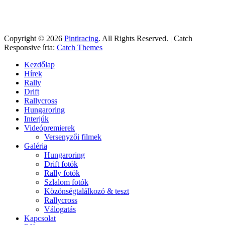
Copyright © 2026
Pintiracing
. All Rights Reserved. | Catch
Responsive írta:
Catch Themes
Felfelé
Kezdőlap
görgetés
Hírek
Rally
Drift
Rallycross
Hungaroring
Interjúk
Videópremierek
Versenyzői filmek
Galéria
Hungaroring
Drift fotók
Rally fotók
Szlalom fotók
Közönségtalálkozó & teszt
Rallycross
Válogatás
Kapcsolat