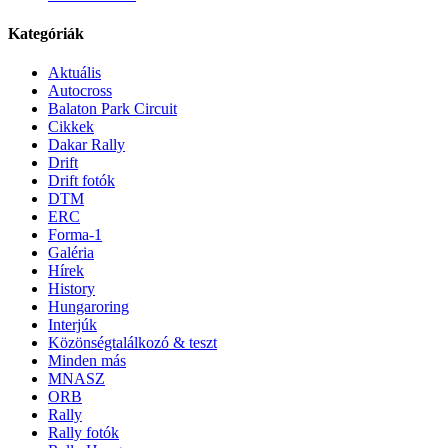
Kategóriák
Aktuális
Autocross
Balaton Park Circuit
Cikkek
Dakar Rally
Drift
Drift fotók
DTM
ERC
Forma-1
Galéria
Hírek
History
Hungaroring
Interjúk
Közönségtalálkozó & teszt
Minden más
MNASZ
ORB
Rally
Rally fotók