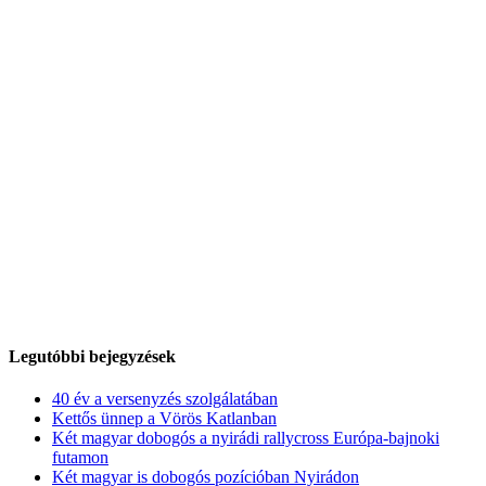
Legutóbbi bejegyzések
40 év a versenyzés szolgálatában
Kettős ünnep a Vörös Katlanban
Két magyar dobogós a nyirádi rallycross Európa-bajnoki
futamon
Két magyar is dobogós pozícióban Nyirádon