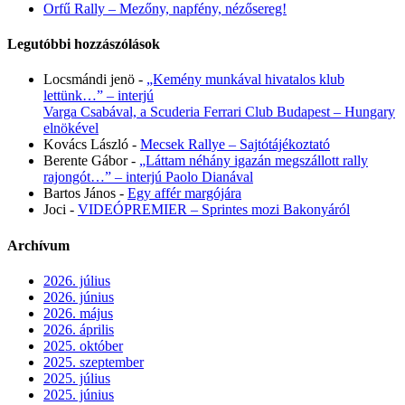
Orfű Rally – Mezőny, napfény, nézősereg!
Legutóbbi hozzászólások
Locsmándi jenö
-
„Kemény munkával hivatalos klub
lettünk…” – interjú
Varga Csabával, a Scuderia Ferrari Club Budapest – Hungary
elnökével
Kovács László
-
Mecsek Rallye – Sajtótájékoztató
Berente Gábor
-
„Láttam néhány igazán megszállott rally
rajongót…” – interjú Paolo Dianával
Bartos János
-
Egy affér margójára
Joci
-
VIDEÓPREMIER – Sprintes mozi Bakonyáról
Archívum
2026. július
2026. június
2026. május
2026. április
2025. október
2025. szeptember
2025. július
2025. június