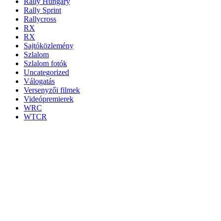
Rally Hungary
Rally Sprint
Rallycross
RX
RX
Sajtóközlemény
Szlalom
Szlalom fotók
Uncategorized
Válogatás
Versenyzői filmek
Videópremierek
WRC
WTCR